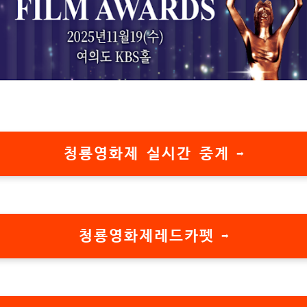
청룡영화제 실시간 중계 ➡️
청룡영화제레드카펫 ➡️